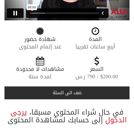
ر
ا
ش
المدة
شهادة حضور
ع
أربع ساعات تقريبا
عند إتمام المحتوى
ي
ش
-----
السعر
-----
مشاهدات لا محدودة
$200.00 / 790 ر.س
لمدة سنة
ع
ب
ضف الى السلة
د
في حال شراء المحتوى مسبقا،
يرجى
ب
الدخول
إلى حسابك لمشاهدة المحتوى
ش