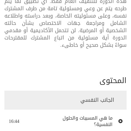
هذه
الدورة
للتثقيف
العام
فقط
.
أي
تطبيق
لما
يتم
طرحه
يتم
عن
وعي
ومسئولية
تامة
من
طرف
المشترك
نفسه،
وعلى
مسئوليته
الخاصة،
وبعد
دراسته
واطلاعه
الشامل
ومراجعة
جهات
الاختصاص
بشأن
حالته
الشخصية
أو
المرضية
.
لن
تتحمل
الأكاديمية
أو
مقدمي
الدورة
أية
مسئولية
من
اتباع
المشترك
للمقترحات
سواءً
بشكل
صحيح
أو
خاطىء
.
المحتوى
الجانب النفسي
ما هي المسببات والحلول
16:44
النفسية؟