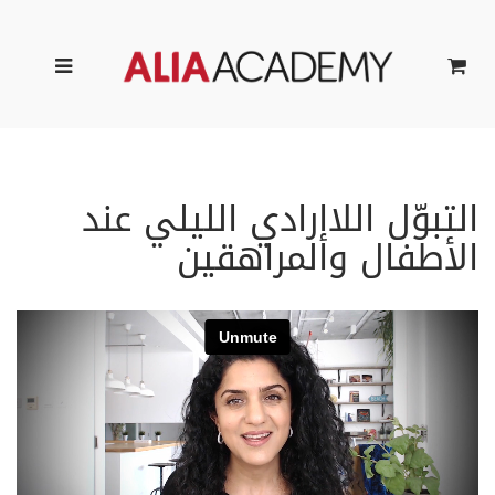
التبوّل اللاإرادي الليلي عند
الأطفال والمراهقين
ا
د
ك