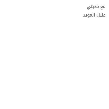
مع
محبتي
علياء
المؤيد
المحتوى
المستوى الأول
المستوى الأول
01:49:25
الأصوات الرئيسية
4:49
تمرين 1 - الاستحمام
1:16