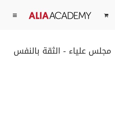
ا
مجلس علياء - الثقة بالنفس
د
ك
ر
ا
ش
ع