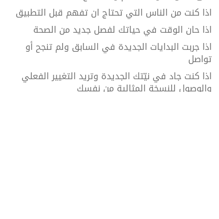
اذا كنت من الناس التي تحتاج ان تفهم قبل التطبيق
اذا حان الوقت في حياتك لفصل جديد من الصحة
اذا جربت البدايات الجديدة في السابق ولم تنجح أو
تواصل
اذا كنت جاد في نيّتك الجديدة وتريد التغيير الفعلي
والوصول للنسخة المثالية من نفسك
انضم لنا
التسجيل مفتوح الآن
ورشة عمل لطرح المفيد. لتوفير الدعم. وللإجابة على
الاسئلة الملحة
أحضر معك ورقة وقلم ونية التطور